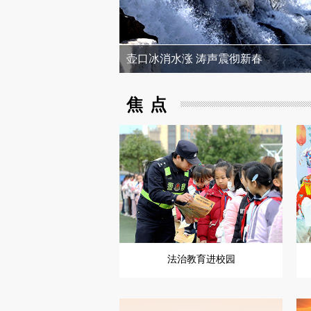
壶口冰消水涨 涛声震彻新春
焦点
法治教育进校园