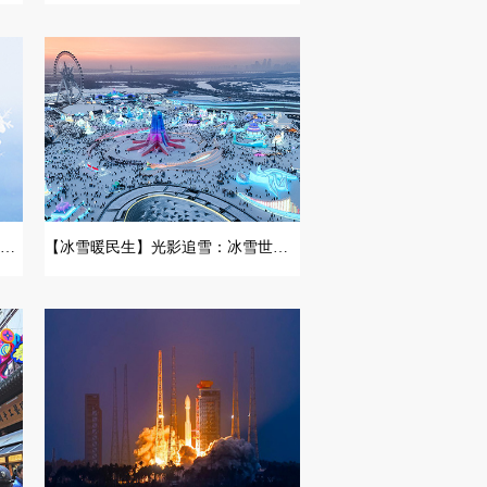
【冰雪暖民生】走遍甘肃 ，赴一场雪的邀约
【冰雪暖民生】光影追雪：冰雪世界里的新生意