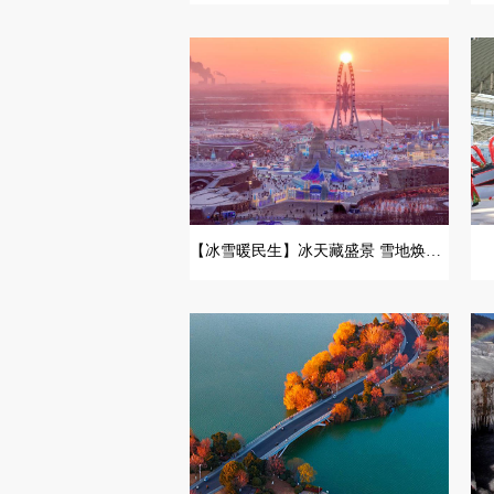
【冰雪暖民生】冰天藏盛景 雪地焕生机