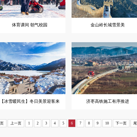
体育课间 朝气校园
金山岭长城雪景美
【冰雪暖民生】冬日美景迎客来
济枣高铁施工有序推进
页
上一页
1
2
3
4
5
6
7
8
9
10
下一页
尾