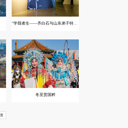
“学我者生——齐白石与山东弟子特展”开展
冬至赏国粹
页