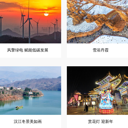
风擎绿电 赋能低碳发展
雪浴丹霞
汉江冬景美如画
赏花灯 迎新年