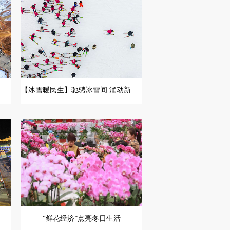
【冰雪暖民生】驰骋冰雪间 涌动新经济
“鲜花经济”点亮冬日生活