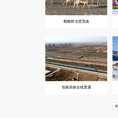
鹅喉羚戈壁觅食
包银高铁全线贯通
首