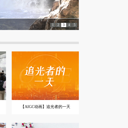
逛大集 购年货
1
2
3
4
5
【AIGC动画】追光者的一天