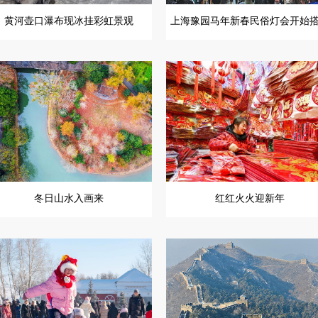
黄河壶口瀑布现冰挂彩虹景观
上海豫园马年新春民俗灯会开始
冬日山水入画来
红红火火迎新年