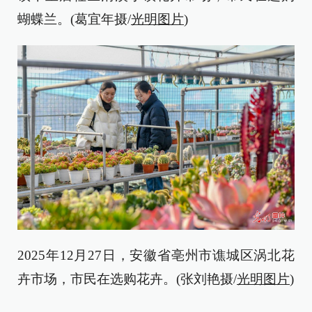
蝴蝶兰。(葛宜年摄/
光明图片
)
2025年12月27日，安徽省亳州市谯城区涡北花
卉市场，市民在选购花卉。(张刘艳摄/
光明图片
)