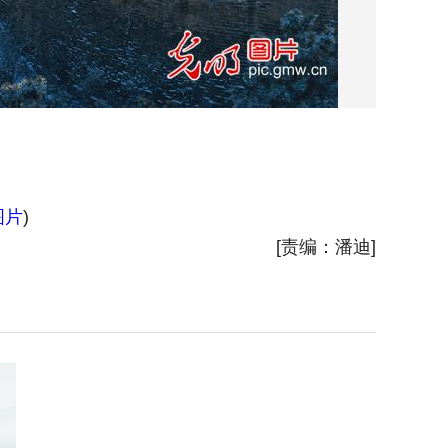
图片
)
2025
[责编：潘迪]