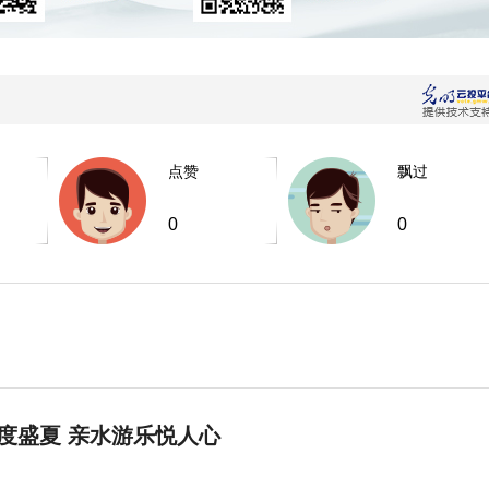
点赞
飘过
0
0
度盛夏 亲水游乐悦人心