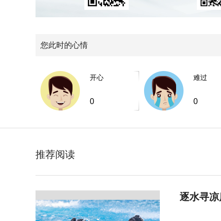
您此时的心情
开心
难过
0
0
推荐阅读
逐水寻凉