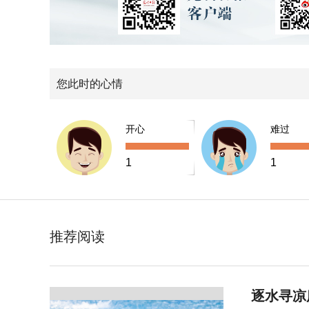
您此时的心情
开心
难过
1
1
推荐阅读
逐水寻凉