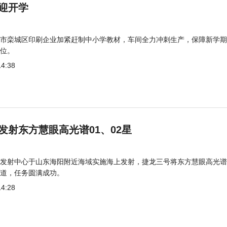
迎开学
市栾城区印刷企业加紧赶制中小学教材，车间全力冲刺生产，保障新学期
位。
14:38
发射东方慧眼高光谱01、02星
发射中心于山东海阳附近海域实施海上发射，捷龙三号将东方慧眼高光谱
道，任务圆满成功。
14:28