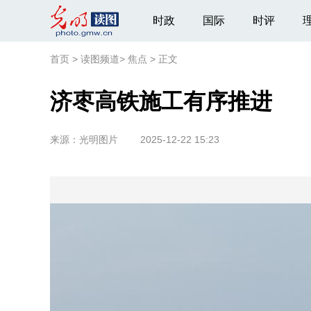
时政
国际
时评
首页
>
读图频道
>
焦点
>
正文
济枣高铁施工有序推进
来源：
光明图片
2025-12-22 15:23