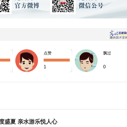
点赞
飘过
1
0
度盛夏 亲水游乐悦人心