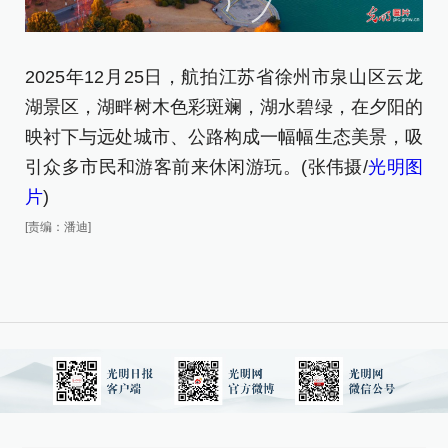
2025年12月25日，航拍江苏省徐州市泉山区云龙
2
湖景区，湖畔树木色彩斑斓，湖水碧绿，在夕阳的
湖
映衬下与远处城市、公路构成一幅幅生态美景，吸
卷
引众多市民和游客前来休闲游玩。(张伟摄/
光明图
[责
片
)
[责编：潘迪]