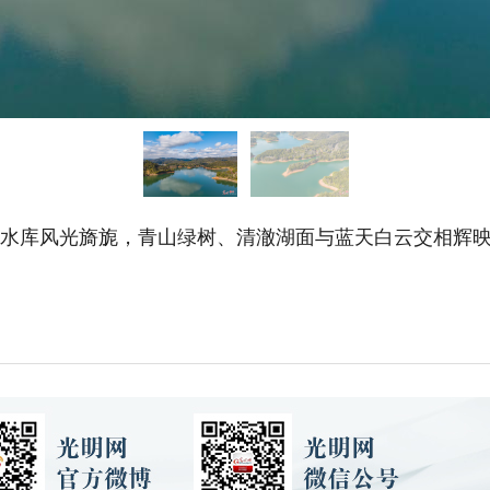
田水库风光旖旎，青山绿树、清澈湖面与蓝天白云交相辉映