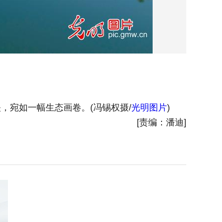
，宛如一幅生态画卷。(冯锡权摄/
光明图片
)
2026
[责编：潘迪]