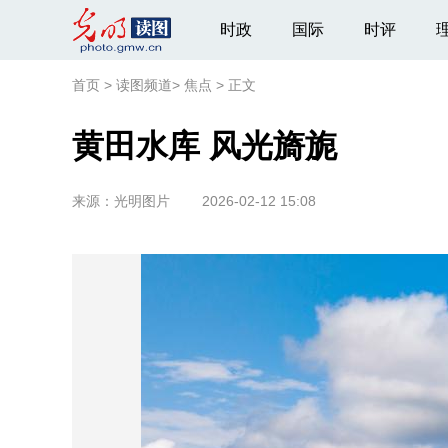
时政
国际
时评
首页
>
读图频道
>
焦点
>
正文
黄田水库 风光旖旎
来源：
光明图片
2026-02-12 15:08