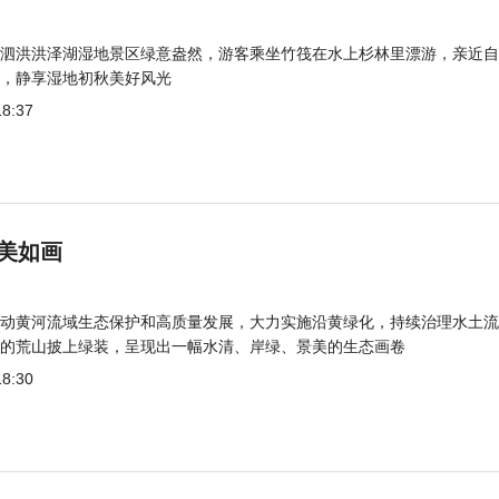
泗洪洪泽湖湿地景区绿意盎然，游客乘坐竹筏在水上杉林里漂游，亲近自
，静享湿地初秋美好风光
18:37
美如画
动黄河流域生态保护和高质量发展，大力实施沿黄绿化，持续治理水土流
的荒山披上绿装，呈现出一幅水清、岸绿、景美的生态画卷
18:30