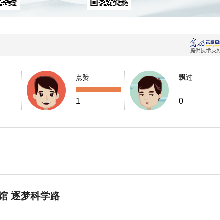
点赞
飘过
1
0
馆 逐梦科学路