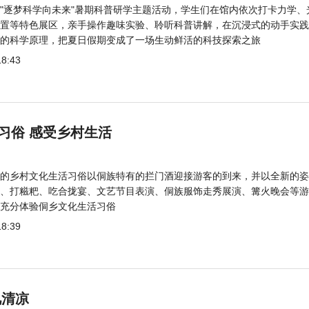
"逐梦科学向未来"暑期科普研学主题活动，学生们在馆内依次打卡力学、
置等特色展区，亲手操作趣味实验、聆听科普讲解，在沉浸式的动手实践
的科学原理，把夏日假期变成了一场生动鲜活的科技探索之旅
18:43
习俗 感受乡村生活
的乡村文化生活习俗以侗族特有的拦门酒迎接游客的到来，并以全新的姿
、打糍粑、吃合拢宴、文艺节目表演、侗族服饰走秀展演、篝火晚会等游
充分体验侗乡文化生活习俗
18:39
觅清凉