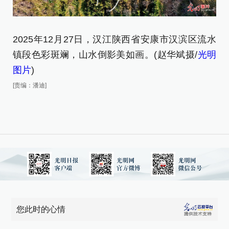
2025年12月27日，汉江陕西省安康市汉滨区流水
2
镇段色彩斑斓，山水倒影美如画。(赵华斌摄/
光明
镇
图片
)
图
[责编：潘迪]
[责
您此时的心情