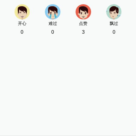
开心
难过
点赞
飘过
0
0
3
0