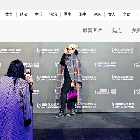
教育
经济
生活
法治
军事
卫生
健康
女人
文娱
最新图片
|
焦点
|
美