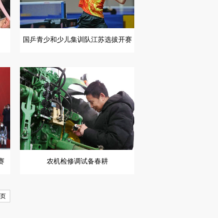
国乒青少和少儿集训队江苏选拔开赛
赛
农机检修调试备春耕
页