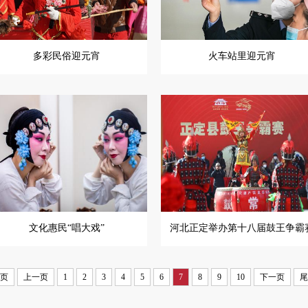
多彩民俗迎元宵
火车站里迎元宵
文化惠民“唱大戏”
河北正定举办第十八届鼓王争霸
页
上一页
1
2
3
4
5
6
7
8
9
10
下一页
尾