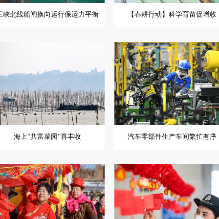
三峡北线船闸换向运行保运力平衡
【春耕行动】科学育苗促增收
海上“共富菜园”喜丰收
汽车零部件生产车间繁忙有序