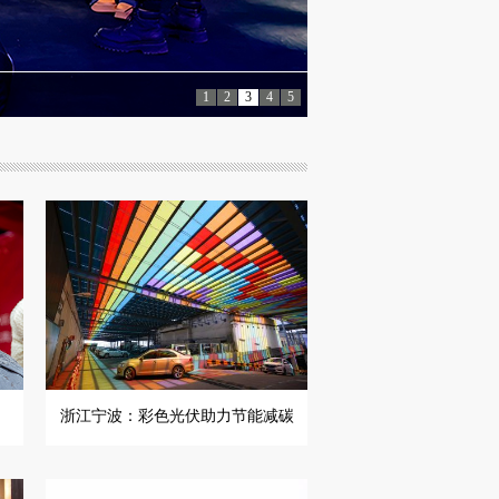
2024秋冬系列时装发
1
2
3
4
5
浙江宁波：彩色光伏助力节能减碳