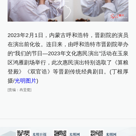
2023年2月1日，内蒙古呼和浩特，晋剧院的演员
2
在演出前化妆。连日来，由呼和浩特市晋剧院举办
剧
的“我们的节日—2023年文化惠民演出”活动在玉泉
办
区鸿雁剧场举行，此次惠民演出特别选取了《算粮
泉
登殿》《双官诰》等晋剧传统经典剧目。(丁根厚
粮
摄/
光明图片
)
厚
[责编：冉旻鹭]
[责