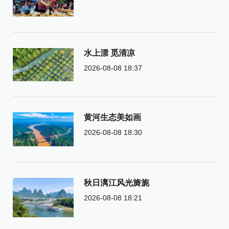
水上漂 觅清凉
2026-08-08 18:37
黄河生态美如画
2026-08-08 18:30
秋日漓江风光旖旎
2026-08-08 18:21