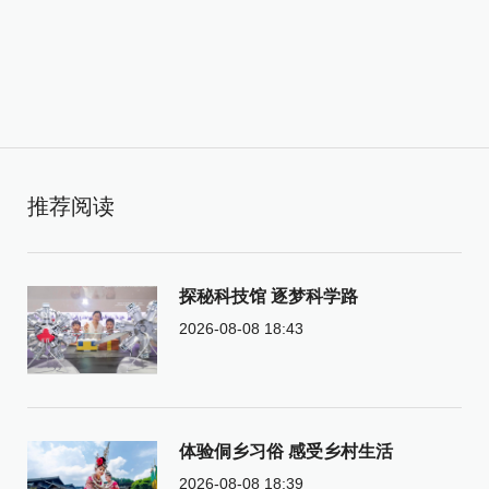
推荐阅读
探秘科技馆 逐梦科学路
2026-08-08 18:43
体验侗乡习俗 感受乡村生活
2026-08-08 18:39