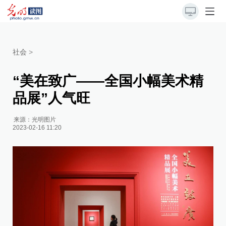
社会
>
“美在致广——全国小幅美术精
品展”人气旺
来源：
光明图片
2023-02-16 11:20