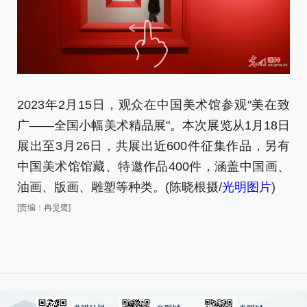
2023年2月15日，观众在中国美术馆参观"美在致
2
广——全国小幅美术精品展"。本次展览从1月18日
广
展出至3月26日，共展出近600件征集作品，另有
韵
中国美术馆馆藏、特邀作品400件，涵盖中国画、
出
油画、版画、雕塑等种类。(陈晓根摄/
光明图片
)
作
类
[责编：冉旻鹭]
[责