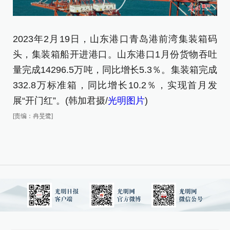
2023年2月19日，山东港口青岛港前湾集装箱码
2
头，集装箱船开进港口。山东港口1月份货物吞吐
头
量完成14296.5万吨，同比增长5.3％。集装箱完成
物
332.8万标准箱，同比增长10.2％，实现首月发
箱
展“开门红”。(韩加君摄/
光明图片
)
月
[责编：冉旻鹭]
[责