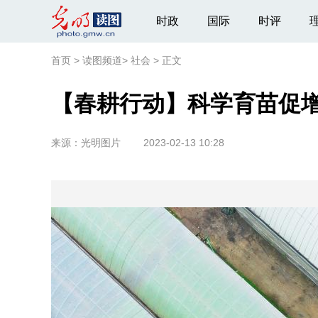
时政
国际
时评
首页
>
读图频道
>
社会
>
正文
【春耕行动】科学育苗促
来源：
光明图片
2023-02-13 10:28