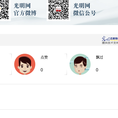
点赞
飘过
0
0