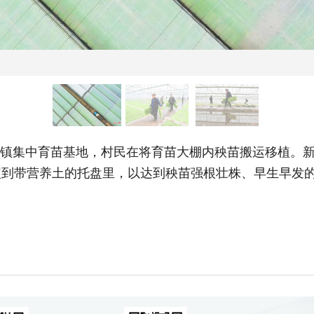
井镇集中育苗基地，村民在将育苗大棚内秧苗搬运移植。
到带营养土的托盘里，以达到秧苗强根壮株、早生早发的