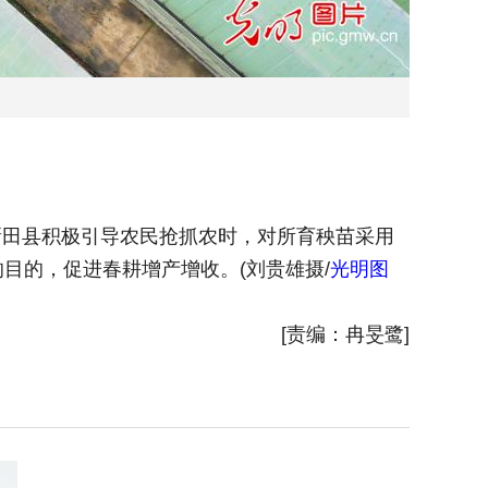
新田县积极引导农民抢抓农时，对所育秧苗采用
2023
目的，促进春耕增产增收。(刘贵雄摄/
光明图
科学的二
片
)
[责编：冉旻鹭]