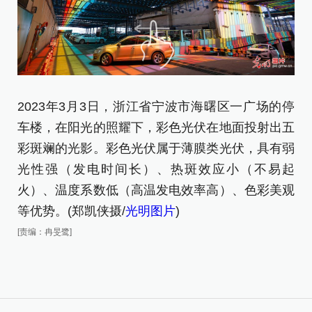
2
2023年3月3日，浙江省宁波市海曙区一广场的停
车
车楼，在阳光的照耀下，彩色光伏在地面投射出五
彩
彩斑斓的光影。彩色光伏属于薄膜类光伏，具有弱
光
光性强（发电时间长）、热斑效应小（不易起
火
火）、温度系数低（高温发电效率高）、色彩美观
等
等优势。(郑凯侠摄/
光明图片
)
[责
[责编：冉旻鹭]