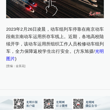
2023年2月26日凌晨，动车组列车停靠在南京动车
2
段南京南动车运用所存车线上。近期，各地高校陆
检
续开学，该动车运用所组织工作人员检修动车组列
各
车，全力保障返校学生出行安全。(方东旭摄/
光明
修
图片
)
东
[责编：金英花]
[责