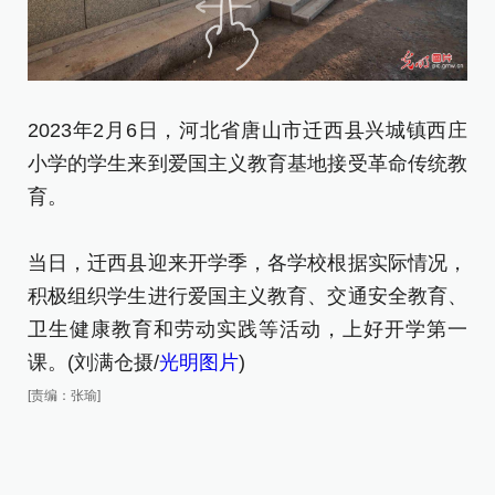
2023年2月6日，河北省唐山市迁西县兴城镇西庄
2
小学的学生来到爱国主义教育基地接受革命传统教
南
育。
当
当日，迁西县迎来开学季，各学校根据实际情况，
积
积极组织学生进行爱国主义教育、交通安全教育、
卫
卫生健康教育和劳动实践等活动，上好开学第一
课
课。(刘满仓摄/
光明图片
)
[责
[责编：张瑜]