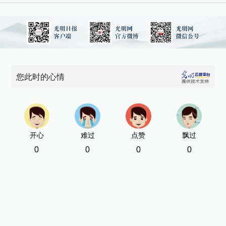
您此时的心情
开心
难过
点赞
飘过
0
0
0
0