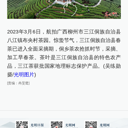
2023年3月6日，航拍广西柳州市三江侗族自治县
八江镇布央村茶园。惊蛰节气，三江侗族自治县春
2
茶已进入全面采摘期，侗乡茶农抢抓时节，采摘、
项
加工早春茶。茶叶是三江侗族自治县的特色农产
惊
品，三江茶获批国家地理标志保护产品。(吴练勋
期
摄/
光明图片
)
是
[责编：冉旻鹭]
地
[责