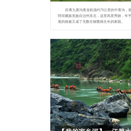
距离九寨沟黄龙机场约70公里的中查沟，
阿坝藏族羌族自治州东北，这里风景秀丽，年平
葱的植被又成了无数生物繁殖生长的家园。