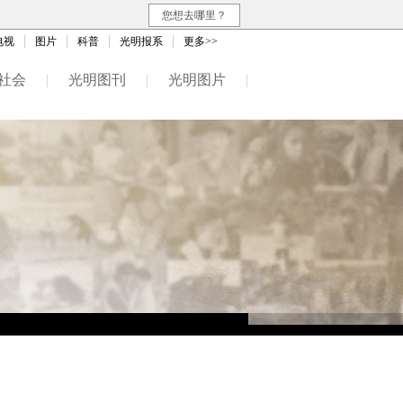
您想去哪里？
电视
图片
科普
光明报系
更多>>
社会
|
光明图刊
|
光明图片
|