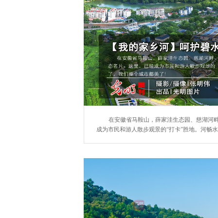
在安徽省马鞍山，薛家洼生态园、慈湖河畔
成为市民和游人散步观景的“打卡”胜地。河畅