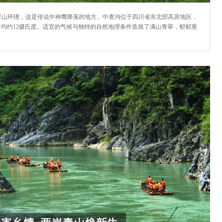
群山环绕，这是传说中神鹰降落的地方。中查沟位于四川省东北部高原地区，
均约12摄氏度。适宜的气候与独特的自然地理条件造就了满山青翠，郁郁葱