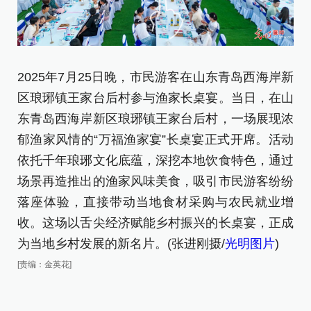
2025年7月25日晚，市民游客在山东青岛西海岸新
区琅琊镇王家台后村参与渔家长桌宴。当日，在山
2
东青岛西海岸新区琅琊镇王家台后村，一场展现浓
区
郁渔家风情的“万福渔家宴”长桌宴正式开席。活动
东
依托千年琅琊文化底蕴，深挖本地饮食特色，通过
郁
场景再造推出的渔家风味美食，吸引市民游客纷纷
依
落座体验，直接带动当地食材采购与农民就业增
场
收。这场以舌尖经济赋能乡村振兴的长桌宴，正成
落
为当地乡村发展的新名片。(张进刚摄/
光明图片
)
收
[责编：金英花]
为
[责