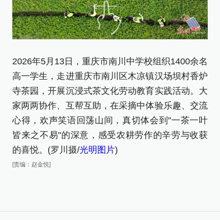
2026年5月13日，重庆市南川中学校组织1400余名
2
高一学生，走进重庆市南川区木凉镇汉场坝村香炉
区
寺茶园，开展沉浸式茶文化劳动教育实践活动。大
动
家两两协作、互帮互助，在采摘中体验乐趣、交流
[责
心得，欢声笑语回荡山间，真切体会到"一茶一叶
皆来之不易"的深意，感受农耕劳作的辛劳与收获
的喜悦。(罗川摄/
光明图片
)
[责编：赵金悦]