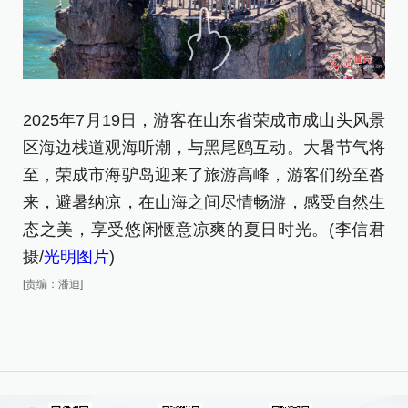
2
2025年7月19日，游客在山东省荣成市成山头风景
一
区海边栈道观海听潮，与黑尾鸥互动。大暑节气将
[责
至，荣成市海驴岛迎来了旅游高峰，游客们纷至沓
来，避暑纳凉，在山海之间尽情畅游，感受自然生
态之美，享受悠闲惬意凉爽的夏日时光。(李信君
摄/
光明图片
)
[责编：潘迪]