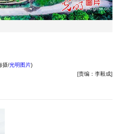
摄/
光明图片
)
[责编：李毅成]