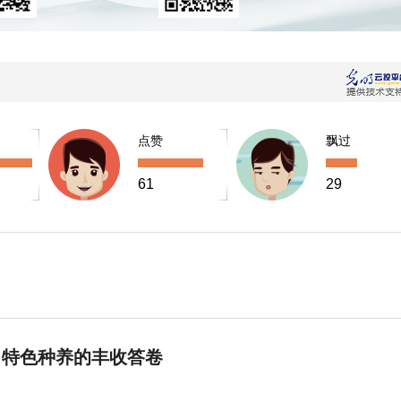
点赞
飘过
61
29
 特色种养的丰收答卷