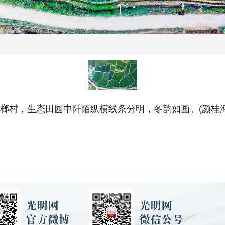
木榔村，生态田园中阡陌纵横线条分明，冬韵如画。(颜桂海