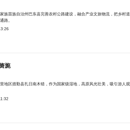
家族苗族自治州巴东县完善农村公路建设，融合产业文旅物流，把乡村道
通路。
13:26
旖旎
里地区措勤县扎日南木错，作为国家级湿地，高原风光壮美，吸引游人观
11:32