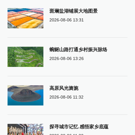
斑斓盐湖铺展大地图景
2026-08-06 13:31
蜿蜒山路打通乡村振兴脉络
2026-08-06 13:26
高原风光旖旎
2026-08-06 11:32
探寻城市记忆 感悟家乡底蕴