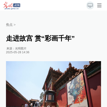
焦点
>
走进故宫 赏“彩画千年”
来源：
光明图片
2025-05-28 14:36