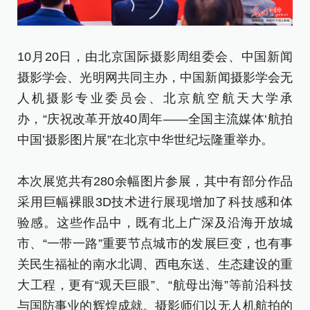
1
10月20日，由北京国际摄影周组委会、中国新闻
摄
摄影学会、光明网共同主办，中国新闻摄影学会无
人
人机摄影专业委员会、北京航空航天大学承
办
办，“庆祝改革开放40周年——全国主流媒体‘航拍
中
中国’摄影图片展”在北京中华世纪坛隆重举办。
本
本次展览共有280余幅图片参展，其中有部分作品
采
采用巨幅裸眼3D技术进行展现增加了科技感和体
验
验感。这些作品中，既有北上广深及沿海开放城
市
市、“一带一路”重要节点城市的发展巨变，也有事
关
关民生福祉的南水北调、西电东送、生态建设的重
大
大工程，更有“观天巨眼”、“航母出海”等前沿科技
与
与国防事业的辉煌成就。摄影师们以无人机航拍的