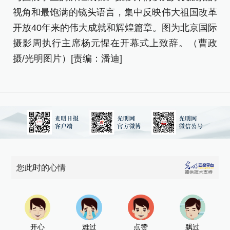
视
视角和最饱满的镜头语言，集中反映伟大祖国改革
开
开放40年来的伟大成就和辉煌篇章。图为北京国际
摄
摄影周执行主席杨元惺在开幕式上致辞。（曹政
摄
摄/光明图片）[责编：潘迪]
您此时的心情
开心
难过
点赞
飘过