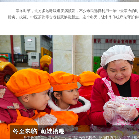
寒冬时节，北方多地呼吸道疾病频发，不少市民选择利用一年中最寒冷的时
脉灸、拔罐、中医茶饮等古老智慧焕发新生。这个冬天，让中华传统疗法守护你