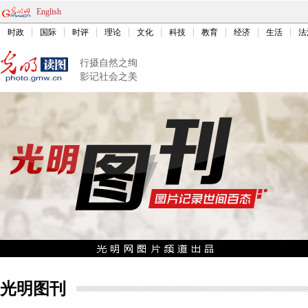
English
时政
国际
时评
理论
文化
科技
教育
经济
生活
法
行摄自然之绚
影记社会之美
光明图刊