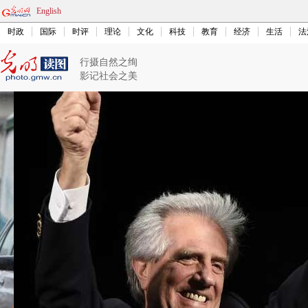
English
时政
国际
时评
理论
文化
科技
教育
经济
生活
法
行摄自然之绚
影记社会之美