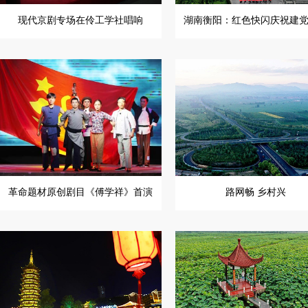
现代京剧专场在伶工学社唱响
湖南衡阳：红色快闪庆祝建
革命题材原创剧目《傅学祥》首演
路网畅 乡村兴