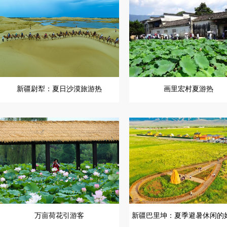
新疆尉犁：夏日沙漠旅游热
画里宏村夏游热
万亩荷花引游客
新疆巴里坤：夏季避暑休闲的