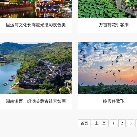
里运河文化长廊流光溢彩夜色美
万亩荷花引客来
湖南湘西：绿满芙蓉古镇景如画
晚霞伴鹭飞
首页
上一页
1
2
3