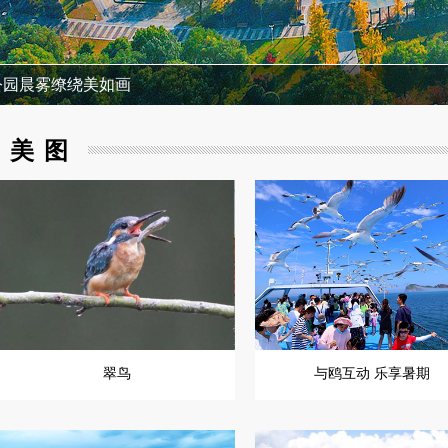
昆明开启观鸥季
美图
翠鸟
与鸥互动 乐享暑期