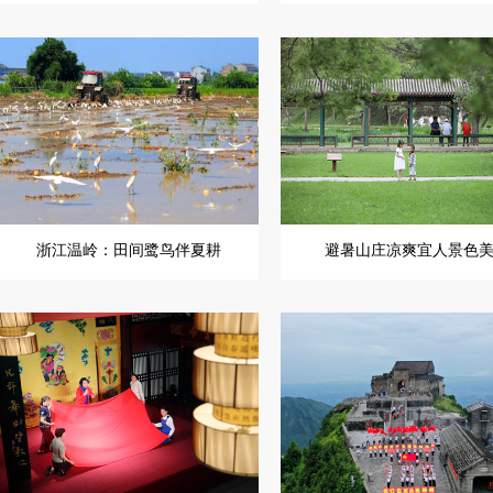
浙江温岭：田间鹭鸟伴夏耕
避暑山庄凉爽宜人景色