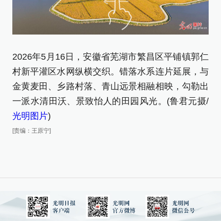
2
2026年5月16日，安徽省芜湖市繁昌区平铺镇郭仁
村
村新平灌区水网纵横交织。错落水系连片延展，与
致
金黄麦田、乡路村落、青山远景相融相映，勾勒出
[责
一派水清田沃、景致怡人的田园风光。(鲁君元摄/
光明图片
)
[责编：王原宁]