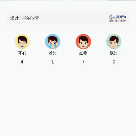
您此时的心情
开心
难过
点赞
飘过
4
1
7
0