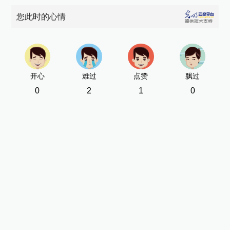
您此时的心情
开心
难过
点赞
飘过
0
2
1
0