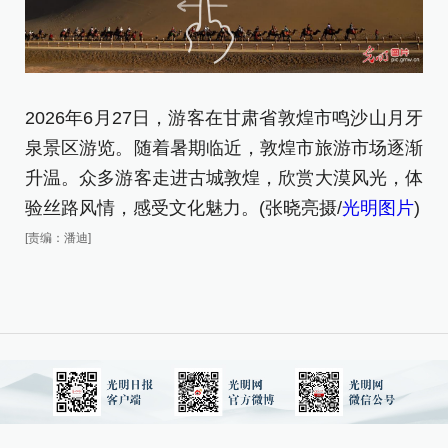
2026年6月27日，游客在甘肃省敦煌市鸣沙山月牙
2
泉景区游览。随着暑期临近，敦煌市旅游市场逐渐
泉
升温。众多游客走进古城敦煌，欣赏大漠风光，体
[责
验丝路风情，感受文化魅力。(张晓亮摄/
光明图片
)
[责编：潘迪]