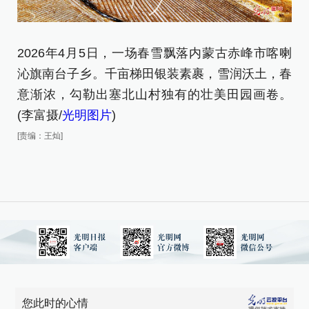
2026年4月5日，一场春雪飘落内蒙古赤峰市喀喇
2
沁旗南台子乡。千亩梯田银装素裹，雪润沃土，春
春
意渐浓，勾勒出塞北山村独有的壮美田园画卷。
明
(李富摄/
光明图片
)
[责
[责编：王灿]
您此时的心情