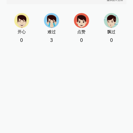
开心
难过
点赞
飘过
0
3
0
0