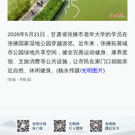
2026年5月21日，甘肃省张掖市老年大学的学员在
2
张掖国家湿地公园穿越游览。近年来，张掖拓展城
张
市公园绿地共享空间，健全完善运动健身、康养度
市
假、文旅消费等公共设施，让市民在家门口就能亲
假
近自然、休闲健身。(杨永伟摄/
光明图片
)
近
[责编：李毅成]
[责