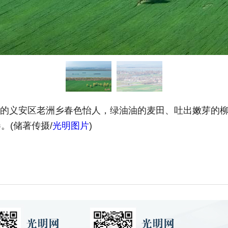
上的义安区老洲乡春色怡人，绿油油的麦田、吐出嫩芽的
。(储著传摄/
光明图片
)