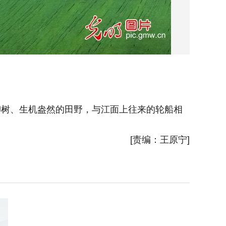
柳树、生机盎然的田野，与江面上往来的轮船相
2026
[责编：王原宁]