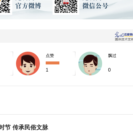
点赞
飘过
1
0
时节 传承民俗文脉