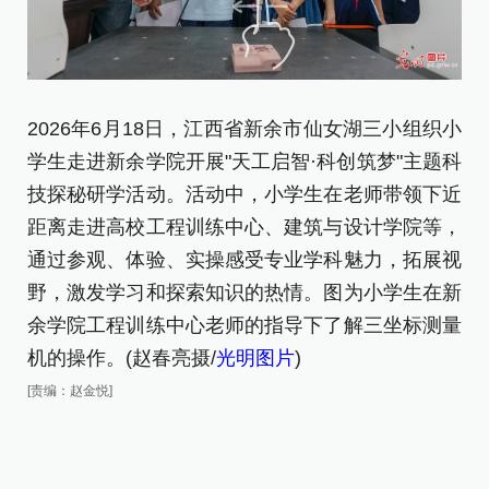
2
2026年6月18日，江西省新余市仙女湖三小组织小
建
学生走进新余学院开展"天工启智·科创筑梦"主题科
[责
技探秘研学活动。活动中，小学生在老师带领下近
距离走进高校工程训练中心、建筑与设计学院等，
通过参观、体验、实操感受专业学科魅力，拓展视
野，激发学习和探索知识的热情。图为小学生在新
余学院工程训练中心老师的指导下了解三坐标测量
机的操作。(赵春亮摄/
光明图片
)
[责编：赵金悦]