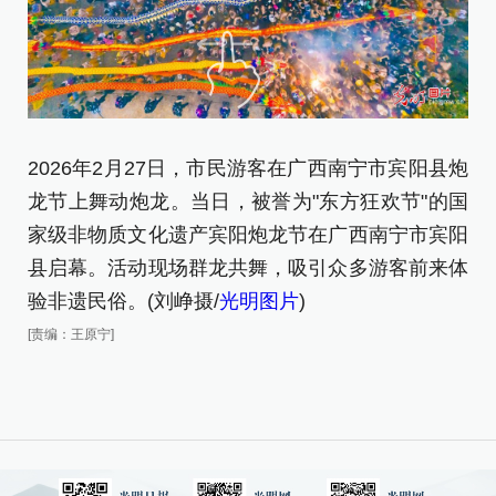
2026年2月27日，市民游客在广西南宁市宾阳县炮
2
龙节上舞动炮龙。当日，被誉为"东方狂欢节"的国
龙
家级非物质文化遗产宾阳炮龙节在广西南宁市宾阳
[责
县启幕。活动现场群龙共舞，吸引众多游客前来体
验非遗民俗。(刘峥摄/
光明图片
)
[责编：王原宁]