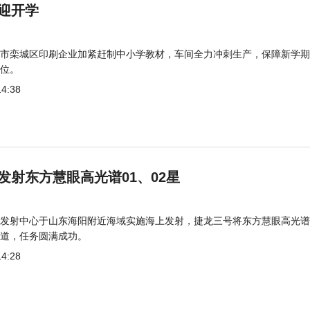
迎开学
市栾城区印刷企业加紧赶制中小学教材，车间全力冲刺生产，保障新学期
位。
14:38
发射东方慧眼高光谱01、02星
发射中心于山东海阳附近海域实施海上发射，捷龙三号将东方慧眼高光谱
道，任务圆满成功。
14:28