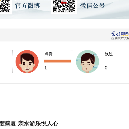
点赞
飘过
1
0
度盛夏 亲水游乐悦人心