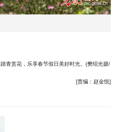
踏青赏花，乐享春节假日美好时光。(樊绍光摄/
2026
[责编：赵金悦]