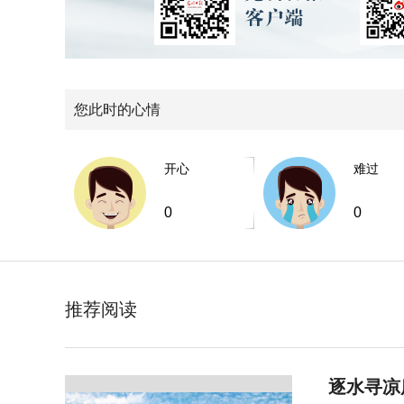
您此时的心情
开心
难过
0
0
推荐阅读
逐水寻凉