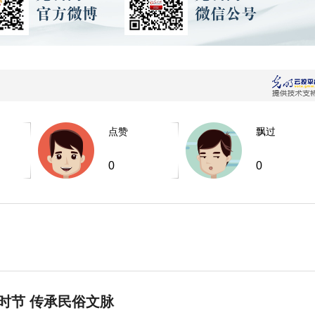
点赞
飘过
0
0
时节 传承民俗文脉