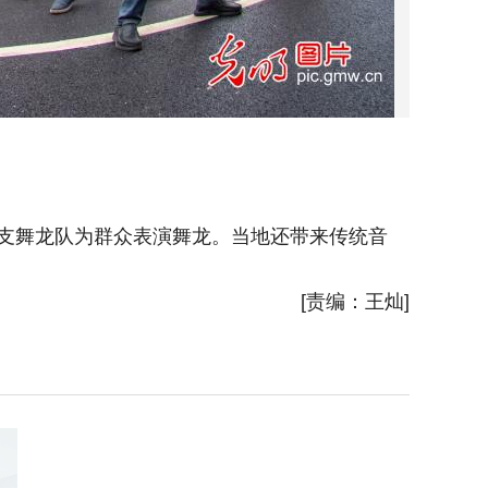
两支舞龙队为群众表演舞龙。当地还带来传统音
2026
[责编：王灿]