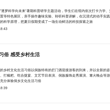
"逐梦科学向未来"暑期科普研学主题活动，学生们在馆内依次打卡力学、
置等特色展区，亲手操作趣味实验、聆听科普讲解，在沉浸式的动手实践
的科学原理，把夏日假期变成了一场生动鲜活的科技探索之旅
18:43
习俗 感受乡村生活
的乡村文化生活习俗以侗族特有的拦门酒迎接游客的到来，并以全新的姿
、打糍粑、吃合拢宴、文艺节目表演、侗族服饰走秀展演、篝火晚会等游
充分体验侗乡文化生活习俗
18:39