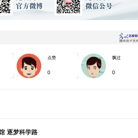
点赞
飘过
0
0
馆 逐梦科学路