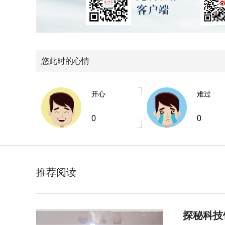
您此时的心情
开心
难过
0
0
推荐阅读
探秘科技