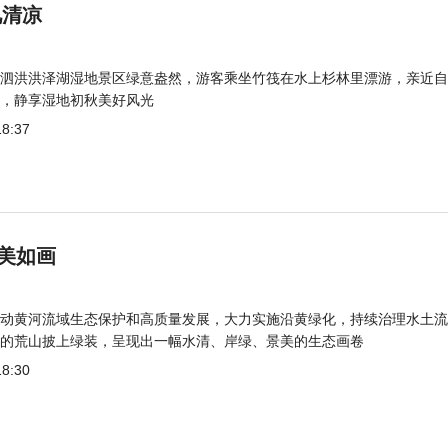
觅清凉
泗洪洪泽湖湿地景区绿意盎然，游客乘坐竹筏在水上杉林里漂游，亲近自
，静享湿地初秋美好风光
18:37
美如画
动黄河流域生态保护和高质量发展，大力实施沿黄绿化，持续治理水土流
的荒山披上绿装，呈现出一幅水清、岸绿、景美的生态画卷
18:30