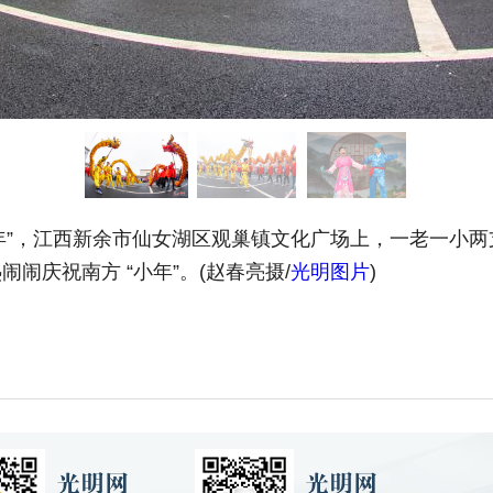
小年”，江西新余市仙女湖区观巢镇文化广场上，一老一小
闹庆祝南方 “小年”。(赵春亮摄/
光明图片
)