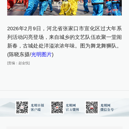
2026年2月9日，河北省张家口市宣化区过大年系
2
列活动闪亮登场，来自城乡的文艺队伍欢聚一堂闹
队
新春，古城处处洋溢浓浓年味。图为舞龙舞狮队。
[责
(陈晓东摄/
光明图片
)
[责编：赵金悦]