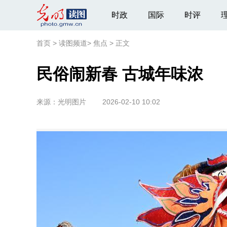
时政
国际
时评
首页
>
读图频道
>
焦点
>
正文
民俗闹新春 古城年味浓
来源：
光明图片
2026-02-10 10:02