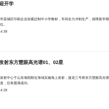
迎开学
市栾城区印刷企业加紧赶制中小学教材，车间全力冲刺生产，保障新学期
位。
14:38
发射东方慧眼高光谱01、02星
发射中心于山东海阳附近海域实施海上发射，捷龙三号将东方慧眼高光谱
道，任务圆满成功。
14:28