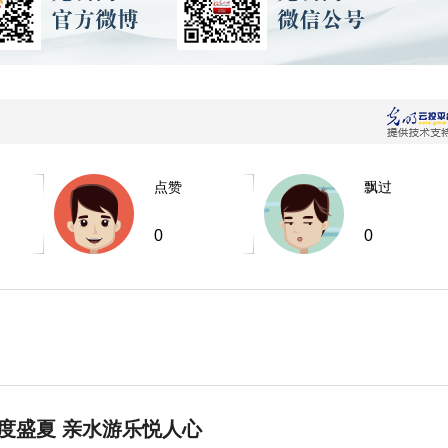
点赞
飘过
0
0
度盛夏 亲水游乐悦人心