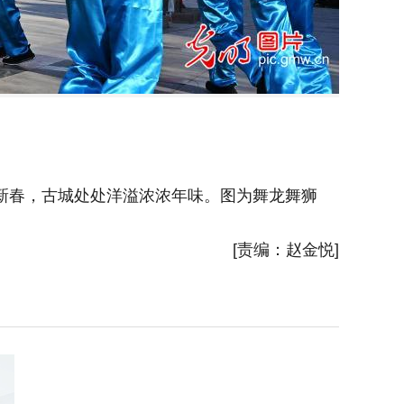
新春，古城处处洋溢浓浓年味。图为舞龙舞狮
2026
[责编：赵金悦]