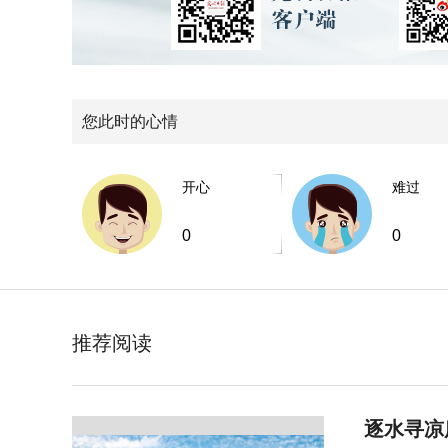
您此时的心情
开心
难过
0
0
推荐阅读
逐水寻凉