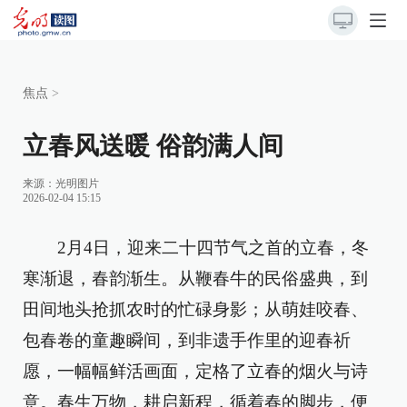
焦点
>
立春风送暖 俗韵满人间
来源：光明图片
2026-02-04 15:15
2月4日，迎来二十四节气之首的立春，冬
寒渐退，春韵渐生。从鞭春牛的民俗盛典，到
田间地头抢抓农时的忙碌身影；从萌娃咬春、
包春卷的童趣瞬间，到非遗手作里的迎春祈
愿，一幅幅鲜活画面，定格了立春的烟火与诗
意。春生万物，耕启新程，循着春的脚步，便