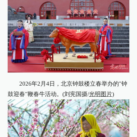
2026年2月4日，北京钟鼓楼立春举办的"钟
鼓迎春"鞭春牛活动。(刘宪国摄/
光明图片
)