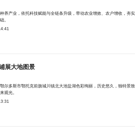
种养产业，依托科技赋能与全链条升级，带动农业增效、农户增收，夯实
础。
14:41
铺展大地图景
鄂尔多斯市鄂托克前旗城川镇北大池盐湖色彩绚丽，历史悠久，独特景致
来观光。
13:31