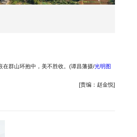
在群山环抱中，美不胜收。(谭昌藩摄/
光明图
2026
片
)
[责编：赵金悦]