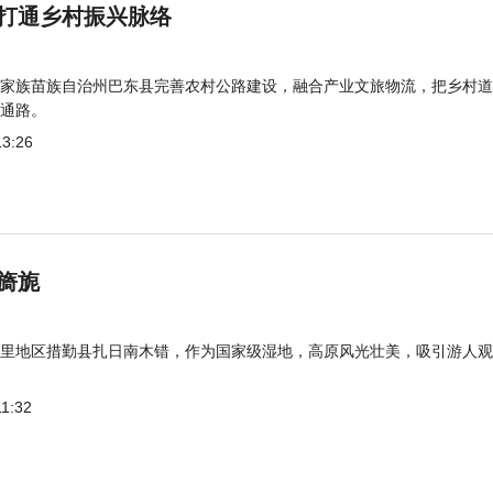
打通乡村振兴脉络
家族苗族自治州巴东县完善农村公路建设，融合产业文旅物流，把乡村道
通路。
13:26
旖旎
里地区措勤县扎日南木错，作为国家级湿地，高原风光壮美，吸引游人观
11:32