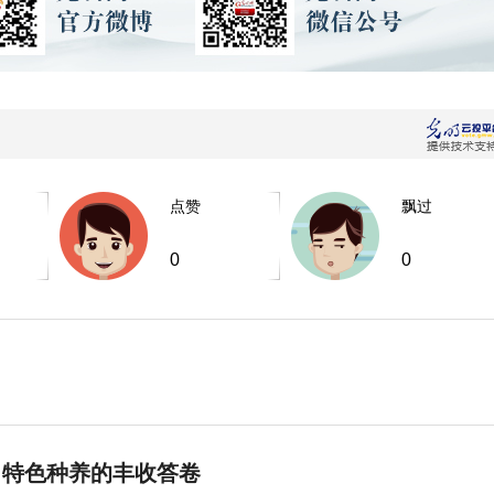
点赞
飘过
0
0
 特色种养的丰收答卷