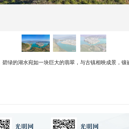
，碧绿的湖水宛如一块巨大的翡翠，与古镇相映成景，镶嵌