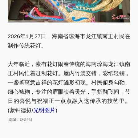
2026年1月27日，海南省琼海市龙江镇南正村民在
2
制作传统花灯。
制
[责
大年临近，素有花灯闹春传统的海南琼海龙江镇南
正村民忙着赶制花灯。屋内竹篾交错，彩纸轻铺，
一盏盏寓意吉祥的花灯雏形初现。村民俯身勾勒、
细心裱糊，专注的眉眼映着暖光，手指翻飞间，节
日的喜悦与祝福正一点点融入这传承的技艺里。
(蒙钟德摄/
光明图片
)
[责编：赵金悦]