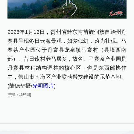
2
2026年1月13日，贵州省黔东南苗族侗族自治州丹
寨
寨县呈现冬日云海景观，如梦似幻，蔚为壮观。马
(
寨茶产业园位于丹寨县龙泉镇马寨村（县境西南
[责
部）。昔日该村养马居多，故名。马寨茶产业园是
丹寨县林种结构调整的核心区，也是东西部协作
中，佛山市南海区产业联动帮扶建设的示范基地。
(陆德华摄/
光明图片
)
[责编：杨经国]