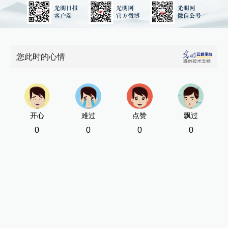
您此时的心情
开心
难过
点赞
飘过
0
0
0
0