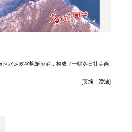
黄河水从峡谷蜿蜒流淌，构成了一幅冬日壮美画
2026
[责编：潘迪]