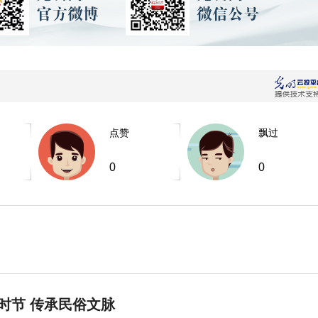
点赞
飘过
0
0
时节 传承民俗文脉