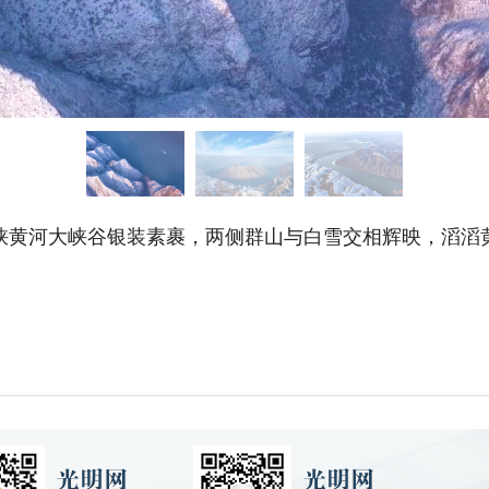
峡黄河大峡谷银装素裹，两侧群山与白雪交相辉映，滔滔