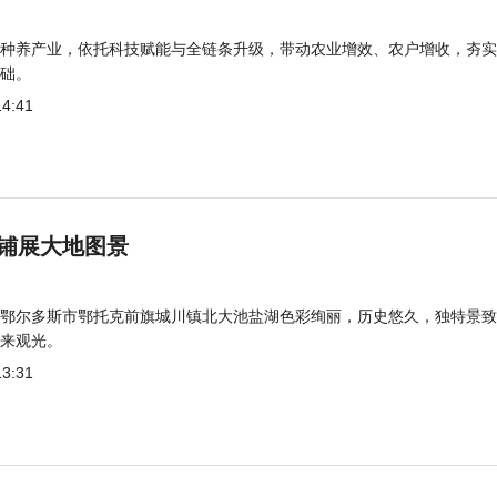
种养产业，依托科技赋能与全链条升级，带动农业增效、农户增收，夯实
础。
14:41
铺展大地图景
鄂尔多斯市鄂托克前旗城川镇北大池盐湖色彩绚丽，历史悠久，独特景致
来观光。
13:31