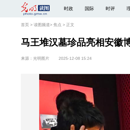
时政
国际
时评
首页
>
读图频道
>
焦点
>
正文
马王堆汉墓珍品亮相安徽
来源：
光明图片
2025-12-08 15:24