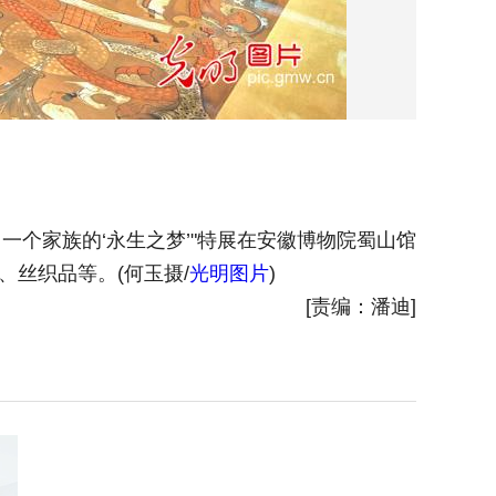
·一个家族的‘永生之梦’"特展在安徽博物院蜀山馆
2025
丝织品等。(何玉摄/
光明图片
)
[责编：潘迪]