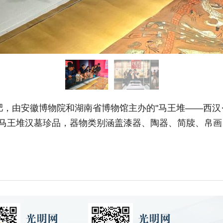
合肥，由安徽博物院和湖南省博物馆主办的"马王堆——西汉
）马王堆汉墓珍品，器物类别涵盖漆器、陶器、简牍、帛画、