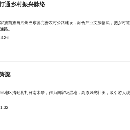
打通乡村振兴脉络
家族苗族自治州巴东县完善农村公路建设，融合产业文旅物流，把乡村道
通路。
13:26
旖旎
里地区措勤县扎日南木错，作为国家级湿地，高原风光壮美，吸引游人观
11:32