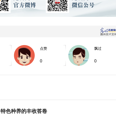
点赞
飘过
0
0
 特色种养的丰收答卷