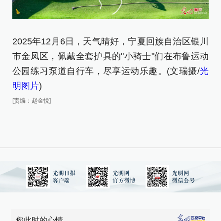
2025年12月6日，天气晴好，宁夏回族自治区银川
市金凤区，佩戴全套护具的"小骑士"们在布鲁运动
2
公园练习泵道自行车，尽享运动乐趣。(文瑞摄/
光
市
明图片
)
公
[责编：赵金悦]
明
[责
您此时的心情