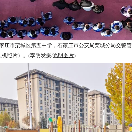
石家庄市栾城区第五中学，石家庄市公安局栾城分局交警
机照片）。(李明发摄/
光明图片
)