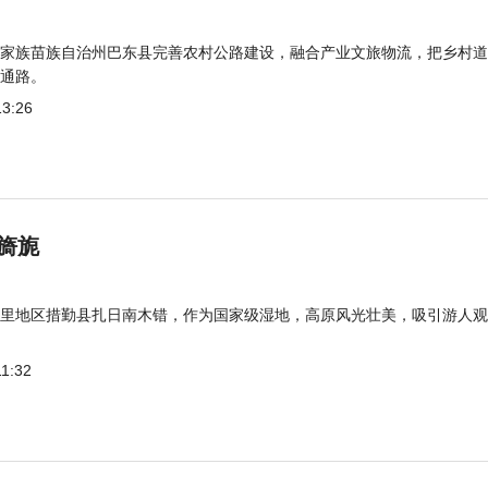
家族苗族自治州巴东县完善农村公路建设，融合产业文旅物流，把乡村道
通路。
13:26
旖旎
里地区措勤县扎日南木错，作为国家级湿地，高原风光壮美，吸引游人观
11:32