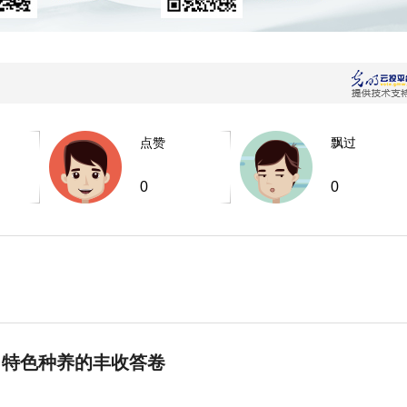
点赞
飘过
0
0
 特色种养的丰收答卷