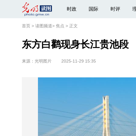
时政
国际
时评
首页
>
读图频道
>
焦点
>
正文
东方白鹳现身长江贵池段
来源：
光明图片
2025-11-29 15:35