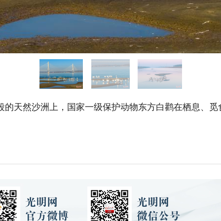
段的天然沙洲上，国家一级保护动物东方白鹳在栖息、觅食