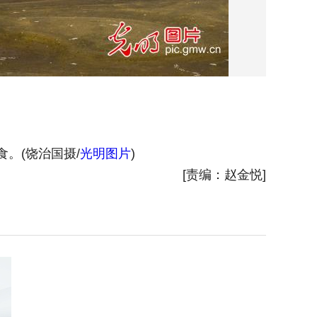
。(饶治国摄/
光明图片
)
2025
[责编：赵金悦]