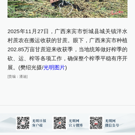
2
队
2025年11月27日，广西来宾市忻城县城关镇泮水
[责
村蔗农在搬运收获的甘蔗。眼下，广西来宾市种植
202.85万亩甘蔗迎来收获季，当地统筹做好榨季的
砍、运、榨等各项工作，确保整个榨季平稳有序开
展。(樊绍光摄/
光明图片
)
[责编：潘迪]