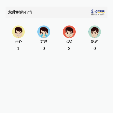
您此时的心情
开心
难过
点赞
飘过
1
0
2
0