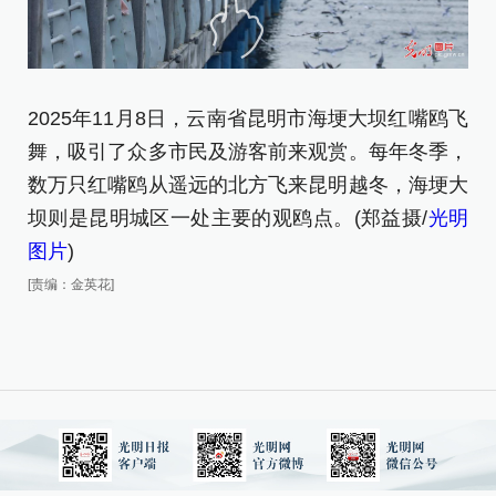
2
2025年11月8日，云南省昆明市海埂大坝红嘴鸥飞
舞
舞，吸引了众多市民及游客前来观赏。每年冬季，
数
数万只红嘴鸥从遥远的北方飞来昆明越冬，海埂大
坝
坝则是昆明城区一处主要的观鸥点。(郑益摄/
光明
图
图片
)
[责
[责编：金英花]