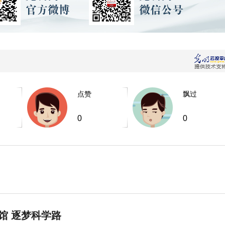
点赞
飘过
0
0
馆 逐梦科学路