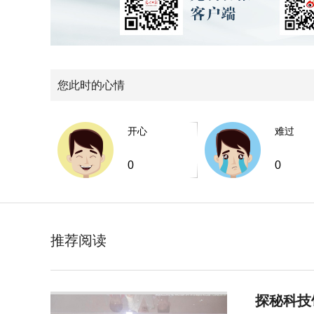
您此时的心情
开心
难过
0
0
推荐阅读
探秘科技