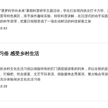
"逐梦科学向未来"暑期科普研学主题活动，学生们在馆内依次打卡力学、
置等特色展区，亲手操作趣味实验、聆听科普讲解，在沉浸式的动手实践
的科学原理，把夏日假期变成了一场生动鲜活的科技探索之旅
18:43
习俗 感受乡村生活
的乡村文化生活习俗以侗族特有的拦门酒迎接游客的到来，并以全新的姿
、打糍粑、吃合拢宴、文艺节目表演、侗族服饰走秀展演、篝火晚会等游
充分体验侗乡文化生活习俗
18:39