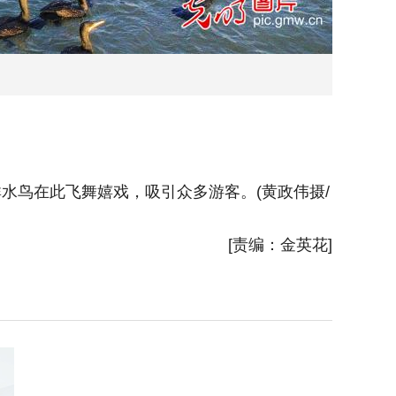
水鸟在此飞舞嬉戏，吸引众多游客。(黄政伟摄/
2025
片
)
[责编：金英花]