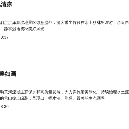
觅清凉
泗洪洪泽湖湿地景区绿意盎然，游客乘坐竹筏在水上杉林里漂游，亲近自
，静享湿地初秋美好风光
18:37
美如画
动黄河流域生态保护和高质量发展，大力实施沿黄绿化，持续治理水土流
的荒山披上绿装，呈现出一幅水清、岸绿、景美的生态画卷
18:30